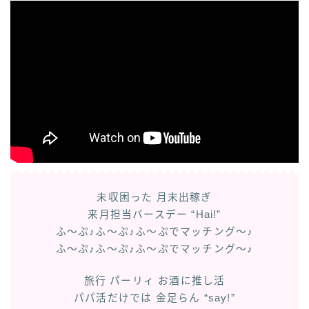
未収困った 月末出稼ぎ
来月担当バースデー “Hai!”
ふ〜ぷ♪ふ〜ぷ♪ふ〜ぷでマッチング〜♪
ふ〜ぷ♪ふ〜ぷ♪ふ〜ぷでマッチング〜♪
旅行 パーリィ お酒に推し活
パパ活だけでは 金足らん “say!”