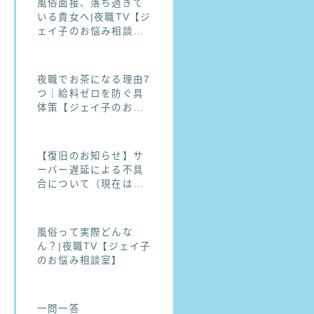
風俗面接、落ち過ぎて
いる貴女へ|夜職TV【ジ
ェイ子のお悩み相談
室】
夜職でお茶になる理由7
つ｜給料ゼロを防ぐ具
体策【ジェイ子のお悩
み相談室】
【復旧のお知らせ】サ
ーバー遅延による不具
合について（現在は正
常にご利用いただけま
す）
風俗って実際どんな
ん？|夜職TV【ジェイ子
のお悩み相談室】
一問一答