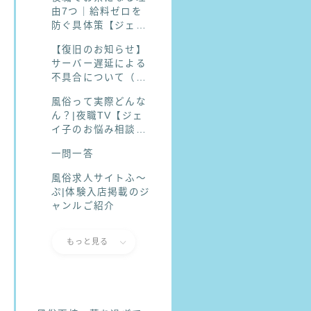
由7つ｜給料ゼロを
防ぐ具体策【ジェイ
子のお悩み相談室】
【復旧のお知らせ】
サーバー遅延による
不具合について（現
在は正常にご利用い
風俗って実際どんな
ただけます）
ん？|夜職TV【ジェ
イ子のお悩み相談
室】
一問一答
風俗求人サイトふ〜
ぷ|体験入店掲載のジ
ャンルご紹介
もっと見る