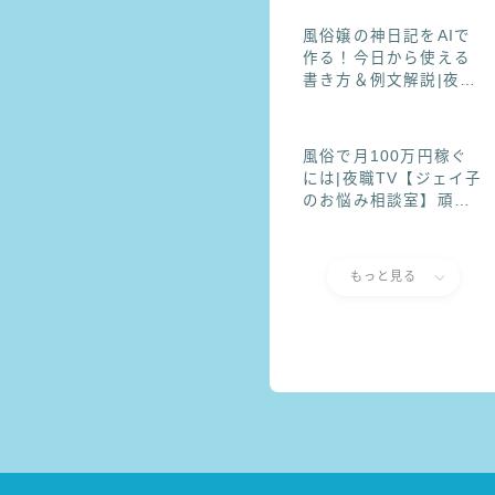
風俗嬢の神日記をAIで
作る！今日から使える
書き方＆例文解説|夜職
TV【ジェイ子のお悩み
相談室】
風俗で月100万円稼ぐ
には|夜職TV【ジェイ子
のお悩み相談室】頑張
ってるのに稼げない…
そんな子が月100万円
に近づく方法風俗で月
もっと見る
100万円稼ぐには|夜職
TV【ジェイ子のお悩み
相談室】