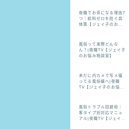
TV【ジェイ子のお悩
み相談室】
夜職でお茶になる理由7
つ｜給料ゼロを防ぐ具
体策【ジェイ子のお悩
み相談室】
風俗って実際どんな
ん？|夜職TV【ジェイ子
のお悩み相談室】
未だに内カメで写メ撮
ってる風俗嬢へ|夜職
TV【ジェイ子のお悩み
相談室】
風俗トラブル回避術｜
客タイプ別対応マニュ
アル|夜職TV【ジェイ子
のお悩み相談室】