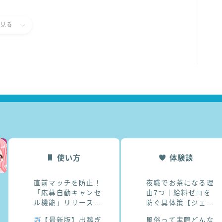
と見る
使い方
体験談
直前マッチを防止！
夜職でお茶になる理
「応募自動キャンセ
由7つ｜給料ゼロを
ル機能」リリース
防ぐ具体策【ジェイ
♪【スキマ体入ふ～
子のお悩み相談室】
【最新版】出稼ぎ
風俗って実際どんな