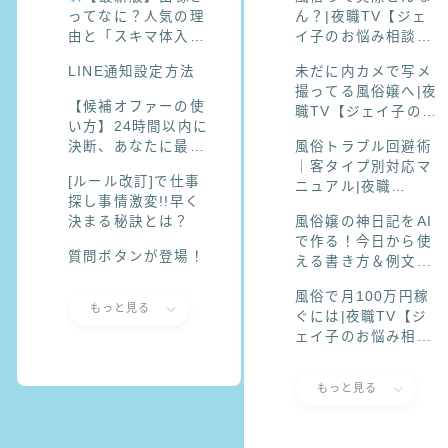
ぷ】
ってなに？人気の理
ん？|夜職TV【ジェ
由と「スキマ体入
イ子のお悩み相談
ふ〜ぷ」での探し方
室】
LINE通知設定方法
未だに内カメで写メ
まとめ
撮ってる風俗嬢へ|夜
【候補オファーの使
職TV【ジェイ子のお
い方】24時間以内に
悩み相談室】
決断、あなたに最適
風俗トラブル回避術
なオファーを逃さな
｜客タイプ別対応マ
[ルール改訂]で仕事
い！
ニュアル|夜職
探し事情激変!!早く
TV【ジェイ子のお悩
決まる秘訣とは？
風俗嬢の神日記をAI
み相談室】
で作る！今日から使
質問ボタンが登場！
える書き方＆例文解
説|夜職TV【ジェイ
風俗で月100万円稼
子のお悩み相談室】
もっと見る
ぐには|夜職TV【ジ
ェイ子のお悩み相談
室】頑張ってるのに
稼げない…そんな子
もっと見る
が月100万円に近づ
く方法風俗で月100
万円稼ぐには|夜職