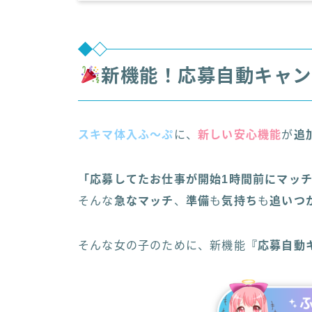
新機能！応募自動キャン
スキマ体入ふ〜ぷ
に、
新しい安心機能
が
追
「応募してたお仕事が開始1時間前にマッ
そんな
急なマッチ
、
準備
も
気持ち
も
追いつ
そんな女の子のために、新機能
『応募自動