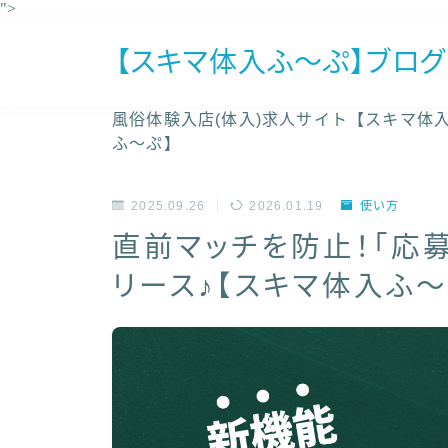
">
【スキマ体入ふ〜ぷ】ブログ
風俗体験入店(体入)求人サイト【スキマ体
ふ～ぷ】
2025.09.26
2026.01.19
使い方
直前マッチを防止！「応
リース♪【スキマ体入ふ～