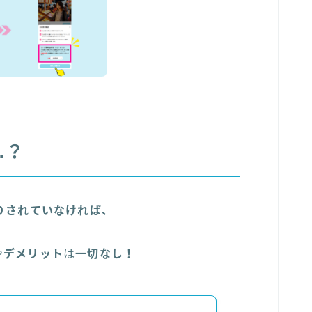
…？
りされていなければ、
や
デメリット
は
一切なし！