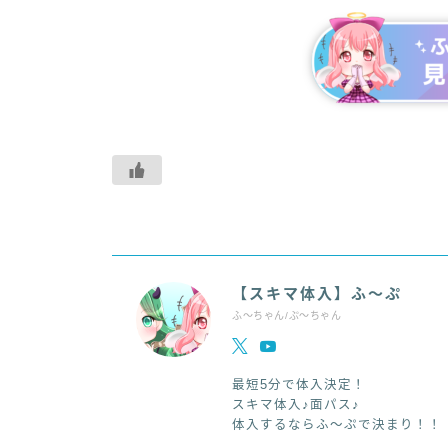
【スキマ体入】ふ～ぷ
ふ～ちゃん/ぷ～ちゃん
最短5分で体入決定！
スキマ体入♪面パス♪
体入するならふ～ぷで決まり！！