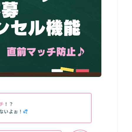
チ
！？
ないよぉ！