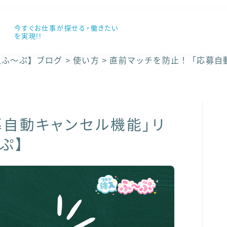
今すぐお仕事が探せる・働きたい
を実現!!
入ふ〜ぷ】ブログ
>
使い方
>
直前マッチを防止！「応募自
募自動キャンセル機能」リ
ぷ】