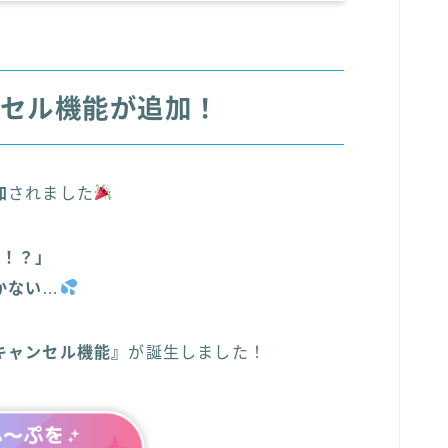
セル機能が追加！
加
されました
チ！？」
かない
…
キャンセル機能』
が誕生しました！