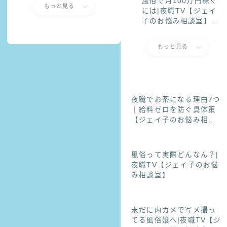
風俗で月100万円稼ぐ
相談室】
もっと見る
には|夜職TV【ジェイ
子のお悩み相談室】頑
張ってるのに稼げな
い…そんな子が月100
もっと見る
万円に近づく方法風俗
で月100万円稼ぐには|
夜職TV【ジェイ子のお
悩み相談室】
夜職でお茶になる理由7つ
｜給料ゼロを防ぐ具体策
【ジェイ子のお悩み相談
室】
風俗って実際どんなん？|
夜職TV【ジェイ子のお悩
み相談室】
未だに内カメで写メ撮っ
てる風俗嬢へ|夜職TV【ジ