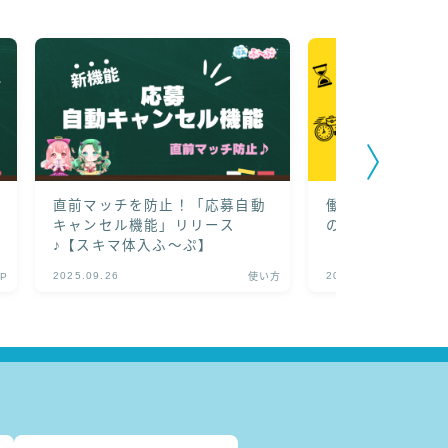
直前マッチを防止！「応募自動
働く時間は自分で
キャンセル機能」リリース
の？
♪【スキマ体入ふ～ぷ】
2025.09.26
2024.01.03
P
使い方