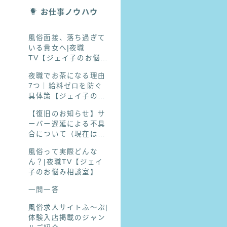
お仕事ノウハウ
風俗面接、落ち過ぎて
いる貴女へ|夜職
TV【ジェイ子のお悩み
相談室】
夜職でお茶になる理由
7つ｜給料ゼロを防ぐ
具体策【ジェイ子のお
悩み相談室】
【復旧のお知らせ】サ
ーバー遅延による不具
合について（現在は正
常にご利用いただけま
風俗って実際どんな
す）
ん？|夜職TV【ジェイ
子のお悩み相談室】
一問一答
風俗求人サイトふ〜ぷ|
体験入店掲載のジャン