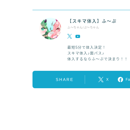
【スキマ体入】ふ～ぷ
ふ～ちゃん/ぷ～ちゃん
最短5分で体入決定！
スキマ体入♪面パス♪
体入するならふ～ぷで決まり！！
SHARE
X
F