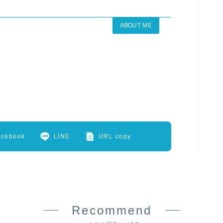
ABOUT ME
acebook
LINE
URL copy
Recommend