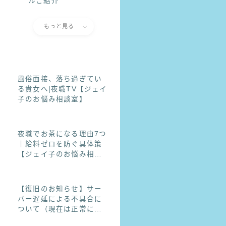
ルご紹介
もっと見る
風俗面接、落ち過ぎてい
る貴女へ|夜職TV【ジェイ
子のお悩み相談室】
夜職でお茶になる理由7つ
｜給料ゼロを防ぐ具体策
【ジェイ子のお悩み相談
室】
【復旧のお知らせ】サー
バー遅延による不具合に
ついて（現在は正常にご
利用いただけます）