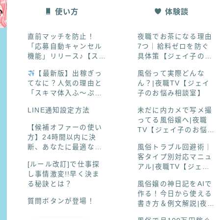
使い方
体験談
直前マッチを防止！
夜職でお茶になる理由
「応募自動キャンセル
7つ｜給料ゼロを防ぐ
機能」リリース♪【スキ
具体策【ジェイ子のお
マ体入ふ～ぷ】
悩み相談室】
【最新版】出稼ぎっ
風俗って実際どんな
てなに？人気の理由と
ん？|夜職TV【ジェイ
「スキマ体入ふ〜ぷ」
子のお悩み相談室】
での探し方まとめ
LINE通知設定方法
未だに内カメで写メ撮
ってる風俗嬢へ|夜職
【候補オファーの使い
TV【ジェイ子のお悩み
方】24時間以内に決
相談室】
断、あなたに最適なオ
風俗トラブル回避術｜
ファーを逃さない！
客タイプ別対応マニュ
[ルール改訂]で仕事探
アル|夜職TV【ジェイ
し事情激変!!早く決ま
子のお悩み相談室】
る秘訣とは？
風俗嬢の神日記をAIで
作る！今日から使える
質問ボタンが登場！
書き方＆例文解説|夜職
TV【ジェイ子のお悩み