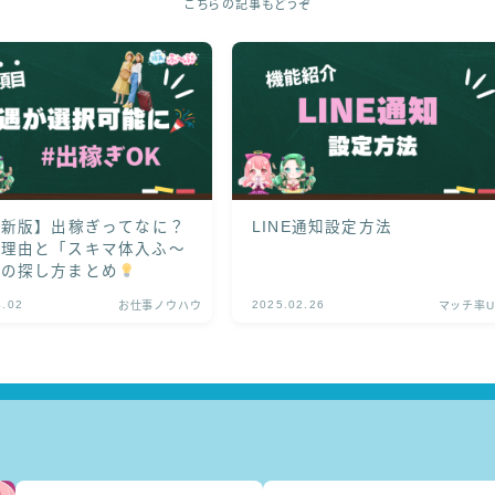
こちらの記事もどうぞ
最新版】出稼ぎってなに？
LINE通知設定方法
の理由と「スキマ体入ふ〜
での探し方まとめ
4.02
2025.02.26
お仕事ノウハウ
マッチ率U