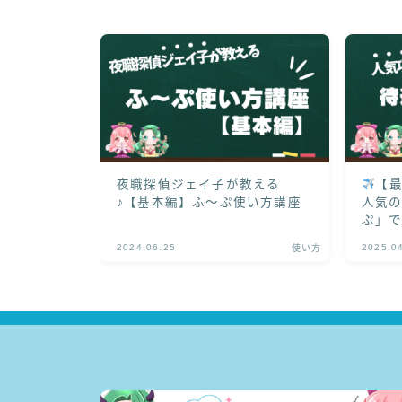
夜職探偵ジェイ子が教える
【
♪【基本編】ふ～ぷ使い方講座
人気
ぷ」
2024.06.25
2025.0
使い方