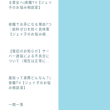
る貴女へ|夜職TV【ジェイ
子のお悩み相談室】
夜職でお茶になる理由7つ
｜給料ゼロを防ぐ具体策
【ジェイ子のお悩み相談
室】
【復旧のお知らせ】サー
バー遅延による不具合に
ついて（現在は正常にご
利用いただけます）
風俗って実際どんなん？|
夜職TV【ジェイ子のお悩
み相談室】
一問一答