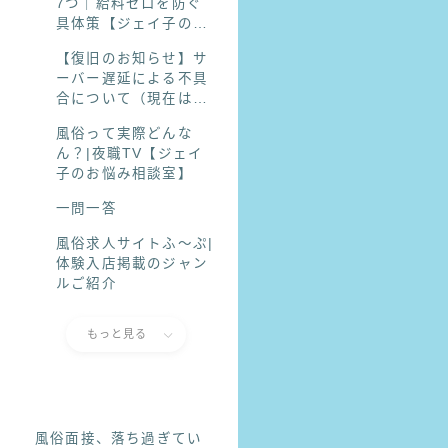
7つ｜給料ゼロを防ぐ
具体策【ジェイ子のお
悩み相談室】
【復旧のお知らせ】サ
ーバー遅延による不具
合について（現在は正
常にご利用いただけま
風俗って実際どんな
す）
ん？|夜職TV【ジェイ
子のお悩み相談室】
一問一答
風俗求人サイトふ〜ぷ|
体験入店掲載のジャン
ルご紹介
もっと見る
風俗面接、落ち過ぎてい