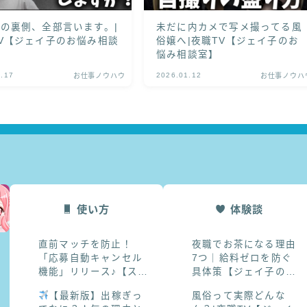
の裏側、全部言います。|
未だに内カメで写メ撮ってる風
V【ジェイ子のお悩み相談
俗嬢へ|夜職TV【ジェイ子のお
悩み相談室】
1.17
2026.01.12
お仕事ノウハウ
お仕事ノウハ
使い方
体験談
直前マッチを防止！
夜職でお茶になる理由
「応募自動キャンセル
7つ｜給料ゼロを防ぐ
機能」リリース♪【スキ
具体策【ジェイ子のお
マ体入ふ～ぷ】
悩み相談室】
【最新版】出稼ぎっ
風俗って実際どんな