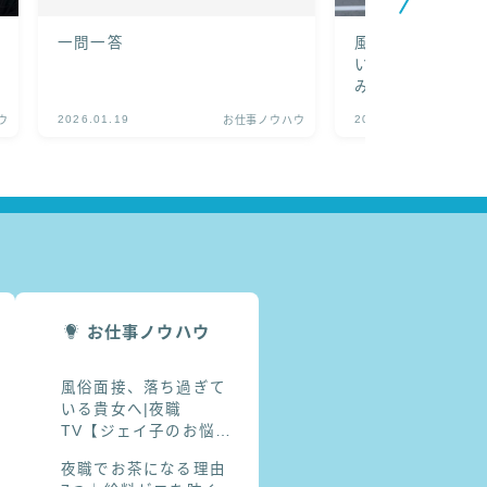
一問一答
風俗でコレ、絶対
い。|夜職TV【
み相談室】
2026.01.19
2025.11.24
ウ
お仕事ノウハウ
お仕事ノウハウ
風俗面接、落ち過ぎて
いる貴女へ|夜職
TV【ジェイ子のお悩み
相談室】
夜職でお茶になる理由