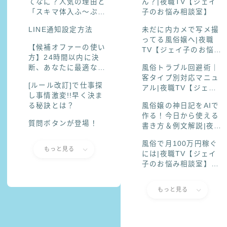
てなに？人気の理由と
ん？|夜職TV【ジェイ
「スキマ体入ふ〜ぷ」
子のお悩み相談室】
での探し方まとめ
LINE通知設定方法
未だに内カメで写メ撮
ってる風俗嬢へ|夜職
【候補オファーの使い
TV【ジェイ子のお悩み
方】24時間以内に決
相談室】
断、あなたに最適なオ
風俗トラブル回避術｜
ファーを逃さない！
客タイプ別対応マニュ
[ルール改訂]で仕事探
アル|夜職TV【ジェイ
し事情激変!!早く決ま
子のお悩み相談室】
る秘訣とは？
風俗嬢の神日記をAIで
作る！今日から使える
質問ボタンが登場！
書き方＆例文解説|夜職
TV【ジェイ子のお悩み
風俗で月100万円稼ぐ
相談室】
もっと見る
には|夜職TV【ジェイ
子のお悩み相談室】頑
張ってるのに稼げな
い…そんな子が月100
もっと見る
万円に近づく方法風俗
で月100万円稼ぐには|
夜職TV【ジェイ子のお
悩み相談室】