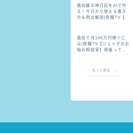
風俗嬢の神日記をAIで作
る！今日から使える書き
方＆例文解説|夜職TV【ジ
ェイ子のお悩み相談室】
風俗で月100万円稼ぐに
は|夜職TV【ジェイ子のお
悩み相談室】頑張ってる
のに稼げない…そんな子
が月100万円に近づく方法
風俗で月100万円稼ぐに
もっと見る
は|夜職TV【ジェイ子のお
悩み相談室】