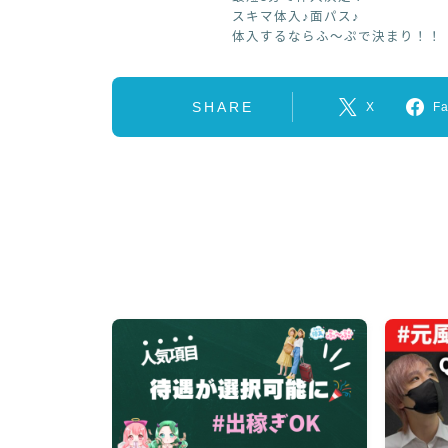
スキマ体入♪面パス♪
体入するならふ～ぷで決まり！！
SHARE
X
F